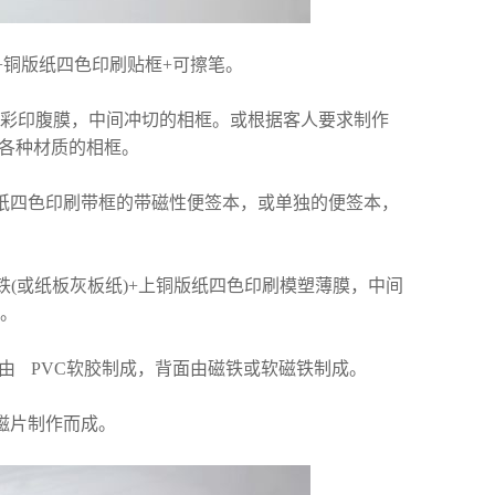
+铜版纸四色印刷贴框+可擦笔。
彩印腹膜，中间冲切的相框。或根据客人要求制作
等各种材质的相框。
纸四色印刷带框的带磁性便签本，或单独的便签本，
铁(或纸板灰板纸)+上铜版纸四色印刷模塑薄膜，中间
。
面由 PVC软胶制成，背面由磁铁或软磁铁制成。
磁片制作而成。