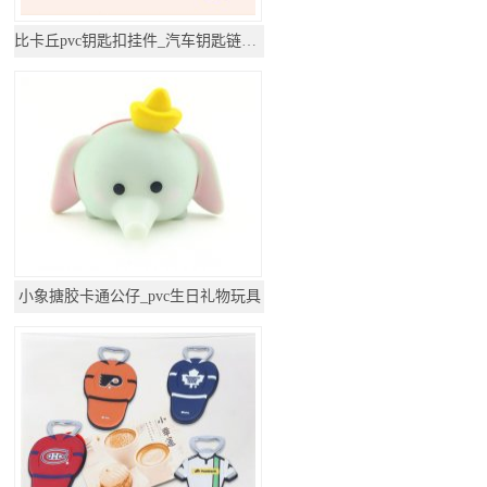
比卡丘pvc钥匙扣挂件_汽车钥匙链公仔挂饰
小象搪胶卡通公仔_pvc生日礼物玩具