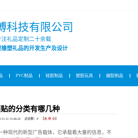
博科技有限公司
专注礼品定制二十余载
型橡塑礼品的开发生产及设计
品
PVC制品
硅胶制品
塑胶玩具
搪胶制品
冰箱贴的分类有哪几种
12 11:46:26 点击数：
0
【
大
中
小
】
为一种现代的新型广告载体，它承载着大量的信息，不