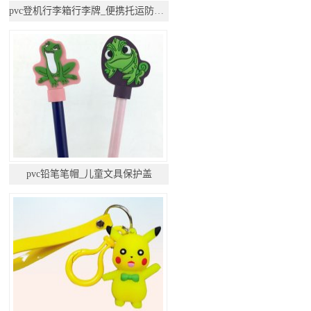
pvc登机行李箱行李牌_便携托运防丢挂件
pvc铅笔笔帽_儿童文具保护盖