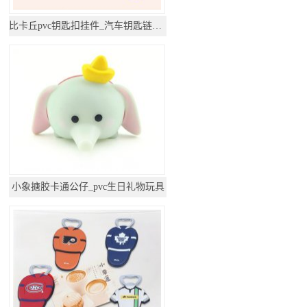
比卡丘pvc钥匙扣挂件_汽车钥匙链公仔挂饰
小象搪胶卡通公仔_pvc生日礼物玩具