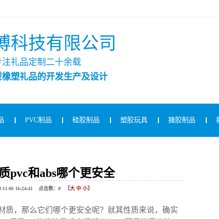
博科技有限公司
专注礼品定制二十余载
型橡塑礼品的开发生产及设计
品
PVC制品
硅胶制品
塑胶玩具
搪胶制品
pvc和abs哪个更安全
06 16:24:41 点击数：
0
【
大
中
小
】
具的材质，那么它们哪个更安全呢？就其性质来说，确实