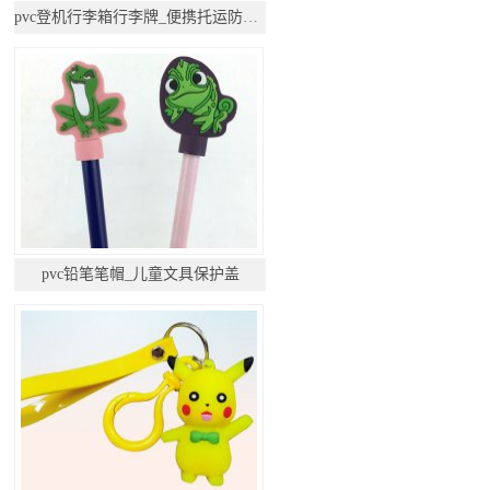
pvc登机行李箱行李牌_便携托运防丢挂件
pvc铅笔笔帽_儿童文具保护盖