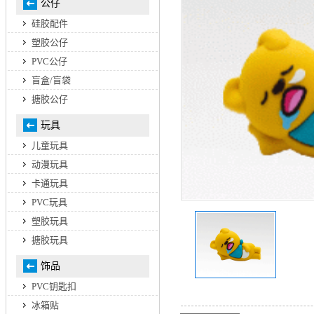
公仔
硅胶配件
塑胶公仔
PVC公仔
盲盒/盲袋
搪胶公仔
玩具
儿童玩具
动漫玩具
卡通玩具
PVC玩具
塑胶玩具
搪胶玩具
饰品
PVC钥匙扣
冰箱贴