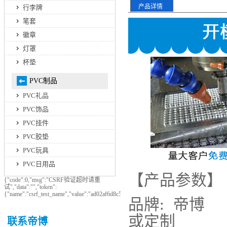
产品详情
行李牌
笔套
徽章
灯罩
杯垫
PVC制品
PVC礼品
PVC饰品
PVC挂件
PVC胶垫
PVC玩具
PVC日用品
【产品参数】
{"code":0,"msg":"CSRF验证超时请重
试","data":"","token":
{"name":"csrf_test_name","value":"ad02af6d8c50e65ebe347b41b9403e03"}}
品牌: 
或定制
联系帝博