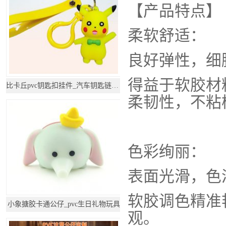
【产品特点】
柔软舒适：
良好弹性，细
得益于软胶材
比卡丘pvc钥匙扣挂件_汽车钥匙链公仔挂饰
柔韧性，不粘
色彩绚丽：
表面光滑，色
软胶调色精准
小象搪胶卡通公仔_pvc生日礼物玩具
观。