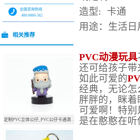
造型: 卡
全国咨询热线
400-0866-562
用途：生活
全国咨询热线
13544717448
相关推荐
/ Related products
PVC动漫玩具
还可给孩子带
如此可爱的
P
经典，无论怎
胖胖的，眯着
可爱啊！特别
是在憨憨在听
定制PVC立体公仔_PVC公仔卡通滴胶摆件