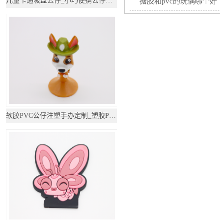
儿童卡通吸盘公仔_小巧便携公仔小玩具_定制可爱
搪胶和pvc的玩偶哪个好
软胶PVC公仔注塑手办定制_塑胶PVC公仔玩具定制