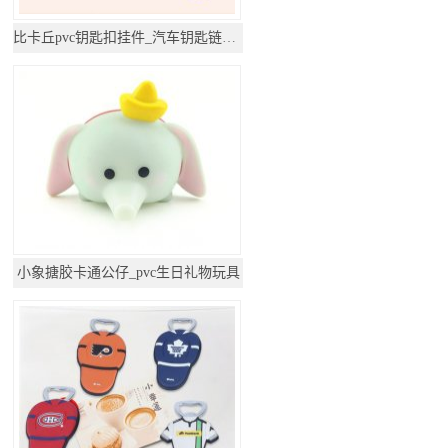
比卡丘pvc钥匙扣挂件_汽车钥匙链公仔挂饰
小象搪胶卡通公仔_pvc生日礼物玩具