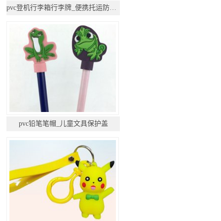
pvc登机行李箱行李牌_便携托运防丢挂件
pvc铅笔笔帽_儿童文具保护盖