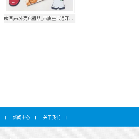
啤酒pvc外壳启瓶器_带底座卡通开瓶器
新闻中心
关于我们