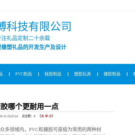
博科技有限公司
专注礼品定制二十余载
型橡塑礼品的开发生产及设计
品
PVC制品
硅胶制品
塑胶玩具
搪胶制品
和搪胶哪个更耐用一点
13 22:27:11 点击数：
0
【
大
中
小
】
多领域内，PVC和搪胶可是极为常用的两种材