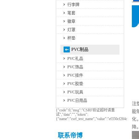
行李牌
笔套
徽章
灯罩
杯垫
PVC制品
PVC礼品
PVC饰品
PVC挂件
PVC胶垫
PVC玩具
PVC日用品
注
{"code":0,"msg":"CSRF验证超时请重
能
试","data":"","token":
{"name":"csrf_test_name","value":"ef350cf284c210b
化
降
联系帝博