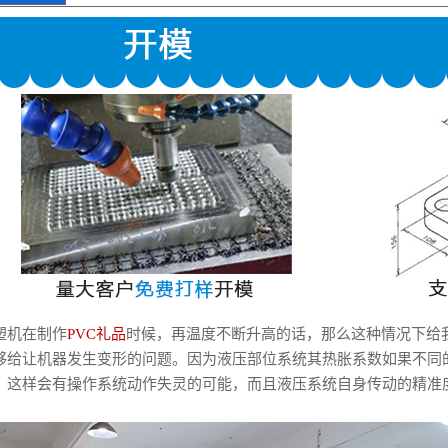
塑机在制作
PVC礼品
时候，再温度不断升高的话，那么这种情况下给
够给让机器发生变形的问题。因为液压部位系统其热胀系数如果不同
51d7a817e49842c6d"}}
，这样会有操作系统动作失灵的可能，而且液压系统自身传动的精准
。