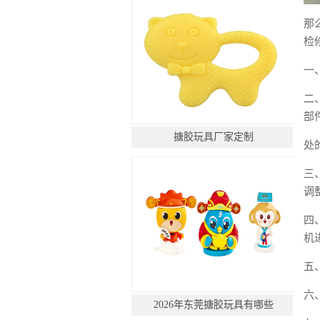
那
检
一
二
部
搪胶玩具厂家定制
处
三
调
四
机
五
六
2026年东莞搪胶玩具有哪些