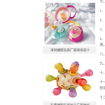
七
1
2
3
4
源
深圳搪胶玩具厂家排名前十
八
九
十
十
密
十