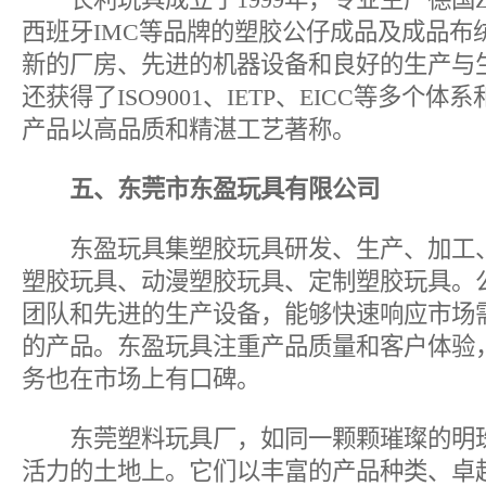
西班牙IMC等品牌的塑胶公仔成品及成品布
新的厂房、先进的机器设备和良好的生产与
还获得了ISO9001、IETP、EICC等多个
产品以高品质和精湛工艺著称。
五、东莞市东盈玩具有限公司
东盈玩具集塑胶玩具研发、生产、加工、
塑胶玩具、动漫塑胶玩具、定制塑胶玩具。
团队和先进的生产设备，能够快速响应市场
的产品。东盈玩具注重产品质量和客户体验
务也在市场上有口碑。
东莞塑料玩具厂，如同一颗颗璀璨的明珠
活力的土地上。它们以丰富的产品种类、卓