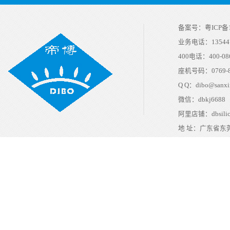
备案号：
粤ICP备1
业务电话：
13544
400电话：
400-08
座机号码：
0769-
Q Q：
dibo@sanxi
微信：
dbkj6688
阿里店铺：
dbsili
地 址：
广东省东莞