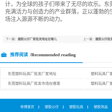
计，为全球的孩子们带来了无尽的欢乐。东
充满活力与创造力的产业群落，正以蓬勃的
场注入源源不断的动力。
下一篇：
搪胶公仔厂家批发地址在哪儿
上一篇：
搪胶公仔批
推荐阅读
/Recommended reading
东莞塑料玩具厂批发厂家地址
塑料玩具厂
东莞塑料玩具厂批发市场在哪里
塑料玩具厂
帝博首页
塑胶公仔
塑胶玩具
塑胶饰品