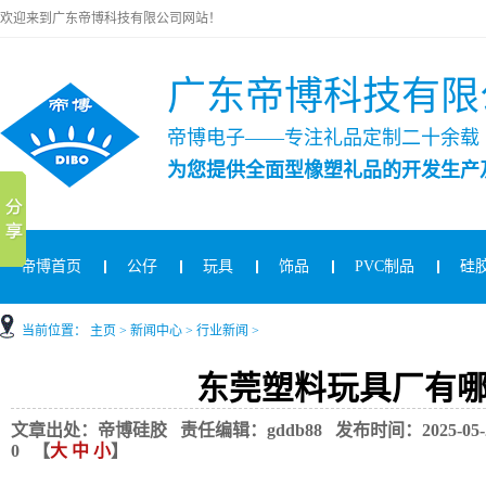
欢迎来到广东帝博科技有限公司网站！
广东帝博科技有限
帝博电子——专注礼品定制二十余载
为您提供全面型橡塑礼品的开发生产
帝博首页
公仔
玩具
饰品
PVC制品
硅
当前位置：
主页
>
新闻中心
>
行业新闻
>
东莞塑料玩具厂有
文章出处：帝博硅胶 责任编辑：gddb88 发布时间：2025-05-25
0
【
大
中
小
】