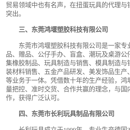
贸易领域中也有名声，在扭蛋玩具的代理与
突出。
三、东莞鸿堰塑胶科技有限公司
东莞市鸿堰塑胶科技有限公司是一家专业
品、赠品、公仔手办、盲盒、潮玩及桌游公
集橡胶制品、玩具制造与销售、模具制造与
装材料销售、五金产品研发、美发饰品生产
等业务于一体。凭借数十年的生产经验，鸿
量把控、准时交货、合作共赢的理念，与国
作，获得广泛认可。
四、东莞市长利玩具制品有限公司
长利玩具成立于1999年，专业生产德国Z