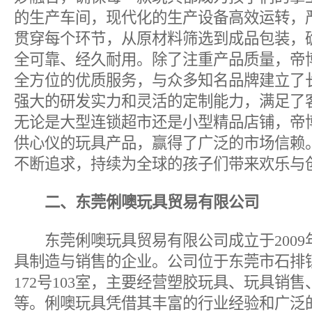
的生产车间，现代化的生产设备高效运转，
贯穿每个环节，从原材料筛选到成品包装，
全可靠、经久耐用。除了注重产品质量，帝
全方位的优质服务，与众多知名品牌建立了
强大的研发实力和灵活的定制能力，满足了
无论是大型连锁超市还是小型精品店铺，帝
供心仪的玩具产品，赢得了广泛的市场信赖
不断追求，持续为全球的孩子们带来欢乐与
二、东莞俐噢玩具贸易有限公司
东莞俐噢玩具贸易有限公司成立于2009
具制造与销售的企业。公司位于东莞市石排
172号103室，主要经营塑胶玩具、玩具销
等。俐噢玩具凭借其丰富的行业经验和广泛