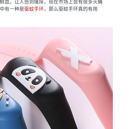
鲜血，让人感到瘙痒，现在市场上会有很多灭蝇
中有一种是
驱蚊手环
，那么驱蚊手环真的有用