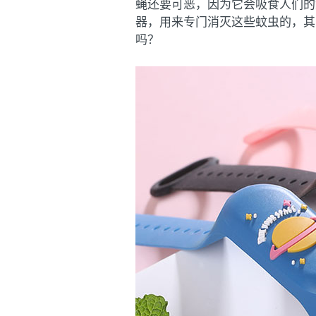
蝇还要可恶，因为它会吸食人们的
器，用来专门消灭这些蚊虫的，其
吗？