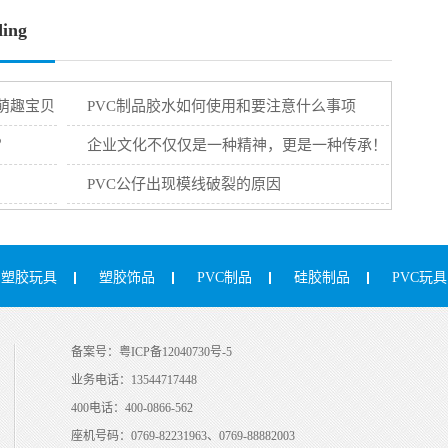
ing
萌趣宝贝
PVC制品胶水如何使用和要注意什么事项
？
企业文化不仅仅是一种精神，更是一种传承！
PVC公仔出现模线破裂的原因
塑胶玩具
塑胶饰品
PVC制品
硅胶制品
PVC玩具
备案号：
粤ICP备12040730号-5
业务电话：
13544717448
400电话：
400-0866-562
座机号码：
0769-82231963、0769-88882003