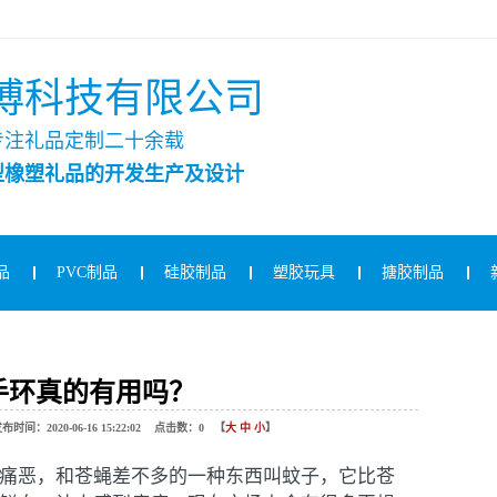
博科技有限公司
专注礼品定制二十余载
型橡塑礼品的开发生产及设计
品
PVC制品
硅胶制品
塑胶玩具
搪胶制品
手环真的有用吗？
020-06-16 15:22:02 点击数：
0
【
大
中
小
】
痛恶，和苍蝇差不多的一种东西叫蚊子，它比苍