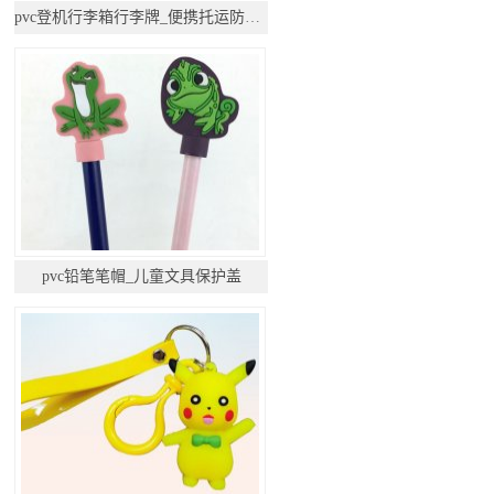
pvc登机行李箱行李牌_便携托运防丢挂件
pvc铅笔笔帽_儿童文具保护盖