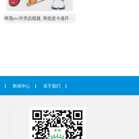
啤酒pvc外壳启瓶器_带底座卡通开瓶器
新闻中心
关于我们