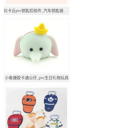
比卡丘pvc钥匙扣挂件_汽车钥匙链公仔挂饰
小象搪胶卡通公仔_pvc生日礼物玩具