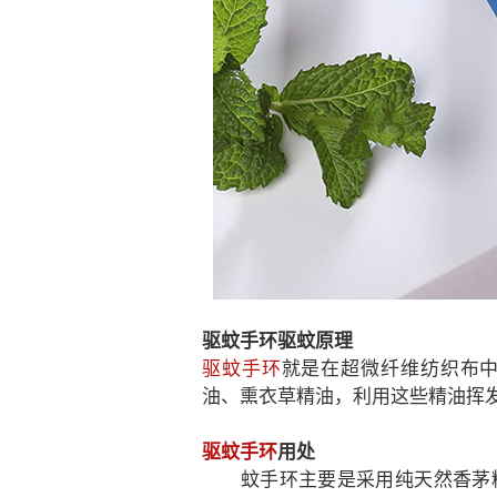
驱蚊手环驱蚊原理
驱蚊手环
就是在超微纤维纺织布
油、熏衣草精油，利用这些精油挥
驱蚊手环
用处
蚊手环主要是采用纯天然香茅精