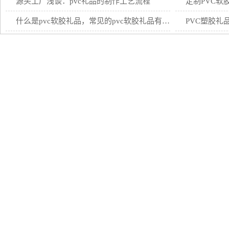
源头工厂浅谈：pvc礼品的制作工艺流程
定制PVC软
什么是pvc软胶礼品，常见的pvc软胶礼品有哪些？
PVC塑胶礼