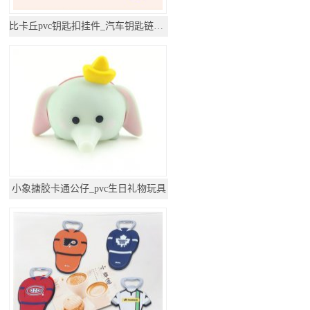
比卡丘pvc钥匙扣挂件_汽车钥匙链公仔挂饰
小象搪胶卡通公仔_pvc生日礼物玩具