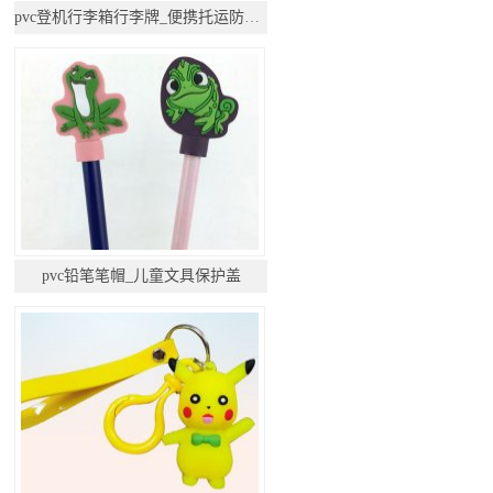
pvc登机行李箱行李牌_便携托运防丢挂件
pvc铅笔笔帽_儿童文具保护盖