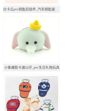
比卡丘pvc钥匙扣挂件_汽车钥匙链公仔挂饰
小象搪胶卡通公仔_pvc生日礼物玩具