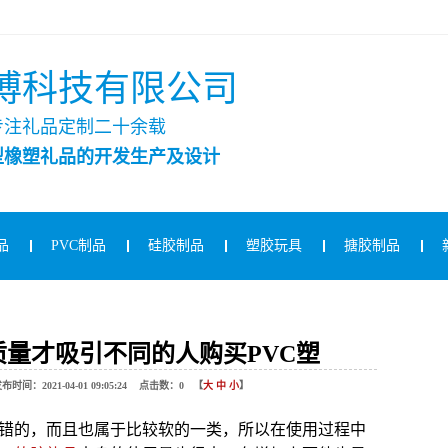
博科技有限公司
专注礼品定制二十余载
型橡塑礼品的开发生产及设计
品
PVC制品
硅胶制品
塑胶玩具
搪胶制品
量才吸引不同的人购买PVC塑
021-04-01 09:05:24 点击数：
0
【
大
中
小
】
不错的，而且也属于比较软的一类，所以在使用过程中