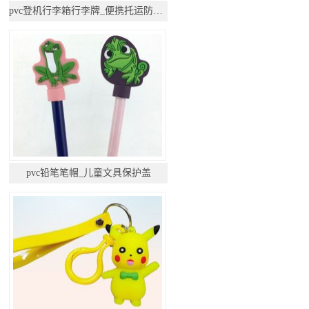
pvc登机行李箱行李牌_便携托运防丢挂件
pvc铅笔笔帽_儿童文具保护盖