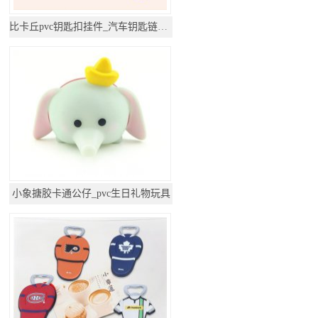
比卡丘pvc钥匙扣挂件_汽车钥匙链公仔挂饰
小象搪胶卡通公仔_pvc生日礼物玩具