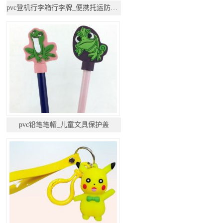
pvc登机行李箱行李牌_便携托运防丢挂件
pvc铅笔笔帽_儿童文具保护盖