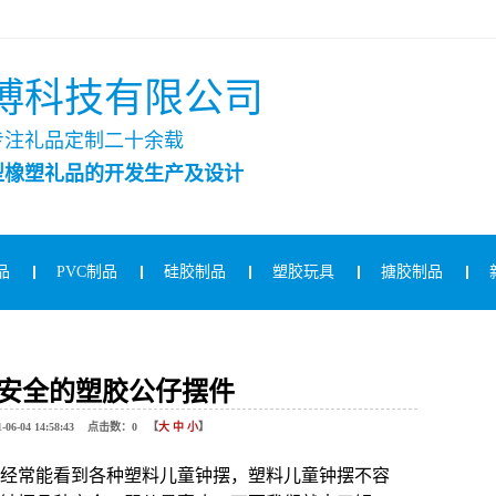
博科技有限公司
专注礼品定制二十余载
型橡塑礼品的开发生产及设计
品
PVC制品
硅胶制品
塑胶玩具
搪胶制品
安全的塑胶公仔摆件
04 14:58:43 点击数：
0
【
大
中
小
】
经常能看到各种塑料儿童钟摆，塑料儿童钟摆不容