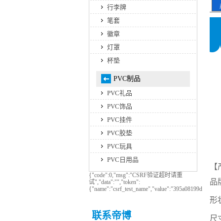
行李牌
笔套
徽章
灯罩
杯垫
PVC制品
PVC礼品
PVC饰品
PVC挂件
PVC胶垫
PVC玩具
PVC日用品
【
{"code":0,"msg":"CSRF验证超时请重
品
试","data":"","token":
{"name":"csrf_test_name","value":"395a08199d1767
形
联系帝博
尺寸