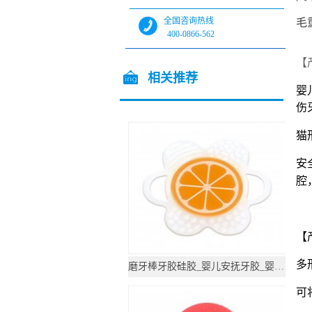
全国咨询热线
毛
400-0866-562
全国咨询热线
【
13544717448
相关推荐
婴
伤
/ Related products
猫
安
腔
【
多
磨牙棒牙胶硅胶_婴儿安抚牙胶_婴儿牙胶磨牙棒
可