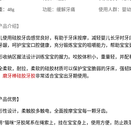
重：48g
功能：缓解牙痛
使用人群：婴
产品介绍】
儿使用硅胶牙齿感觉良好，有助于牙床按摩，减轻婴儿长牙时牙
牙龈，呵护宝宝口腔健康，充分锻炼宝宝的咀嚼能力，帮助宝宝
形收纳区握法设计训练宝宝的握力。咬胶体积小，重量轻，并配
全柔软，耐拉，柔软的硅胶材质可以保护宝宝脆弱的牙床，强韧
，
磨牙棒硅胶牙胶
非常适合宝宝出牙期使用。
产品优势】
形性设计，柔触胶多触电，全面按摩宝宝每一颗牙齿。
将“猫咪”牙胶尾系在绳索上，挂在宝宝身上，使用方便，防止跌