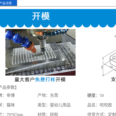
产品详情
产品参数】
牌：帝博
产地：东莞
硬度
：50
076857d00d94dde975"}}
状：猫咪
类型：婴幼儿用品
品名：咬咬胶
：79*87mm
材质：硅胶
供货方式：定