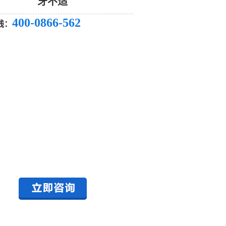
牙不适
400-0866-562
线：