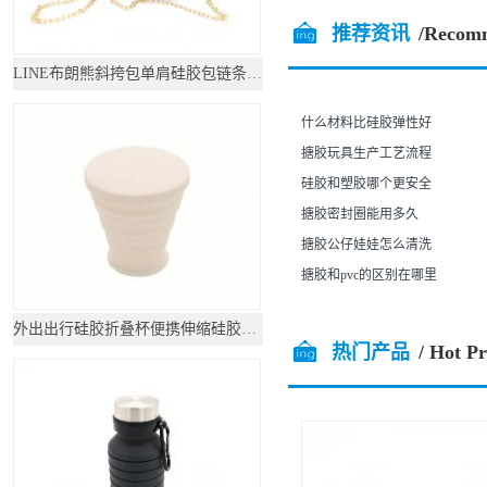
推荐资讯
/Recom
LINE布朗熊斜挎包单肩硅胶包链条包可妮兔女化妆
什么材料比硅胶弹性好
搪胶玩具生产工艺流程
硅胶和塑胶哪个更安全
搪胶密封圈能用多久
搪胶公仔娃娃怎么清洗
搪胶和pvc的区别在哪里
外出出行硅胶折叠杯便携伸缩硅胶水杯
热门产品
/ Hot P