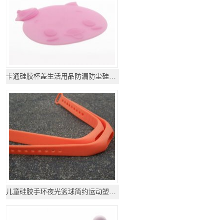
卡通硅胶杯盖生活用品防漏防尘硅胶杯盖
儿童硅胶手环夜光篮球简约运动塑胶橡胶