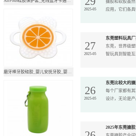
29
AirPods硅胶保护套_无线蓝牙卡通耳机套
搪胶和软胶虽然
2025-05
应用，它们各具
东莞塑料玩具厂
27
东莞，世界级塑
2025-05
智玩具到智能互动
磨牙棒牙胶硅胶_婴儿安抚牙胶_婴儿牙胶磨牙棒
东莞比较大的搪
26
每个厂家都有其
2025-05
设计，无论是产品
2025年东莞搪
26
东莞搪胶产业闪