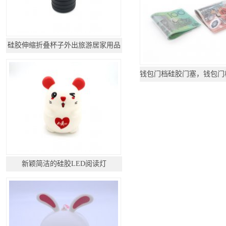
硅胶伸缩折叠杯子外出旅游居家用品
新颖简洁的硅胶LED阅读灯