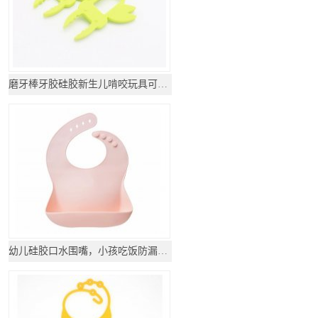
磨牙棒牙胶硅胶新生儿啃咬玩具可水煮
幼儿硅胶口水围嘴，小孩吃饭防漏围兜