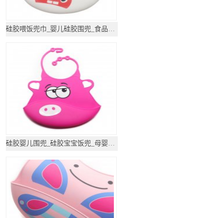
硅胶喂饭兜巾_婴儿硅胶围兜_食品级硅胶饭兜
硅胶婴儿围兜_硅胶宝宝饭兜_母婴用品