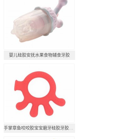
婴儿硅胶安抚水果食物辅食牙胶
手掌章鱼咬咬胶宝宝磨牙硅胶牙胶玩具