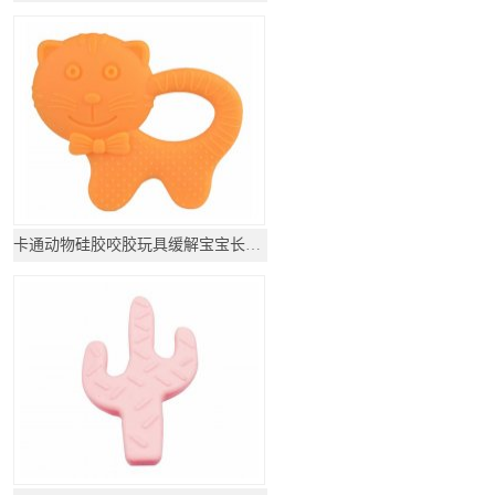
卡通动物硅胶咬胶玩具缓解宝宝长牙不适