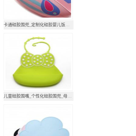
卡通硅胶围兜_定制化硅胶婴儿饭兜_母婴用品
儿童硅胶围嘴_个性化硅胶围兜_母婴用品