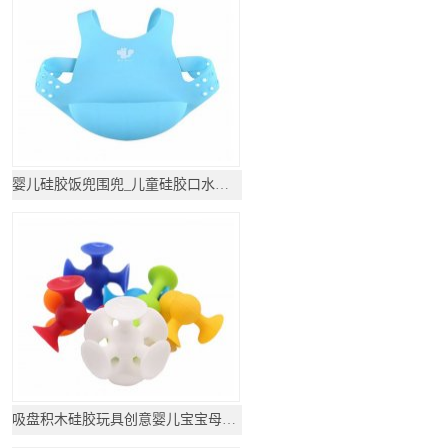
婴儿硅胶饭兜围兜_儿童硅胶口水围兜
吸盘积木硅胶玩具创意婴儿宝宝母婴用品