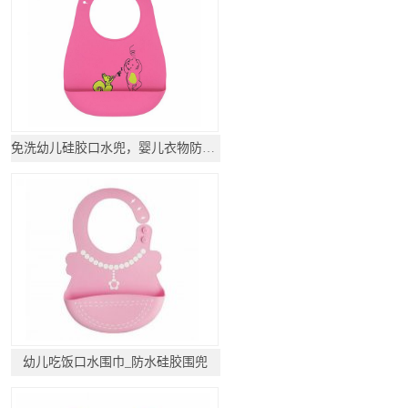
免洗幼儿硅胶口水兜，婴儿衣物防脏围兜
幼儿吃饭口水围巾_防水硅胶围兜