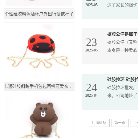
2025-05
少了家长的担忧，
个性硅胶粉色酒杯户外出行便携杯子
搪胶公仔是属于
23
搪胶公仔（又称
2025-05
本身是一种柔软、
硅胶拉环-硅胶
24
卡通硅胶斜跨手机包包百搭可爱亲子时尚链条背
硅胶拉环批发厂
2025-04
米。公司地址:广
共1061条
第一页
上