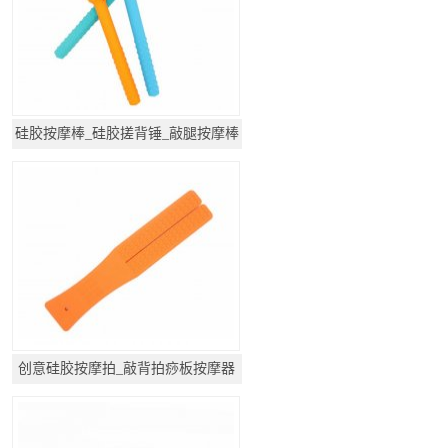
硅胶按摩棒_硅胶搓背锤_敲腿按摩棒
创意硅胶按摩拍_敲背拍痧板按摩器