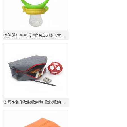
硅胶婴儿咬咬乐_摇铃磨牙棒儿童牙胶_硅胶礼品
创意定制化硅胶收纳包_硅胶收纳包_硅胶礼品