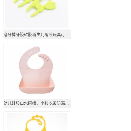
磨牙棒牙胶硅胶新生儿啃咬玩具可水煮
幼儿硅胶口水围嘴，小孩吃饭防漏围兜