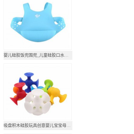
婴儿硅胶饭兜围兜_儿童硅胶口水围兜
吸盘积木硅胶玩具创意婴儿宝宝母婴用品