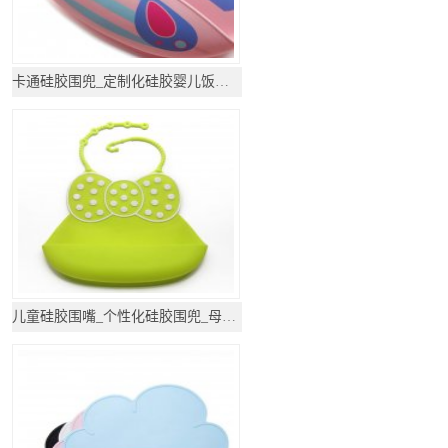
卡通硅胶围兜_定制化硅胶婴儿饭兜_母婴用品
儿童硅胶围嘴_个性化硅胶围兜_母婴用品