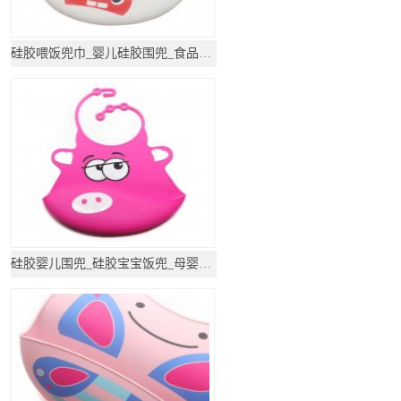
硅胶喂饭兜巾_婴儿硅胶围兜_食品级硅胶饭兜
硅胶婴儿围兜_硅胶宝宝饭兜_母婴用品