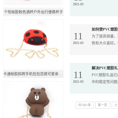
2021-03
个性硅胶粉色酒杯户外出行便携杯子
如何使PVC塑
11
为了提高销量，
2021-03
势和大众喜好。P
解决PVC塑胶
11
卡通硅胶斜跨手机包包百搭可爱亲子时尚链条背
PVC塑胶礼品
2021-03
中的稳定性问题
共1061条
第一页
上