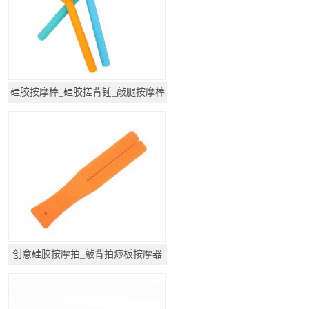
硅胶按摩棒_硅胶搓背锤_敲腿按摩棒
创意硅胶按摩拍_敲背拍痧板按摩器