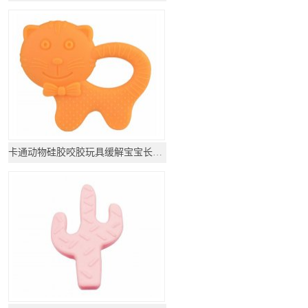
卡通动物硅胶咬胶玩具缓解宝宝长牙不适