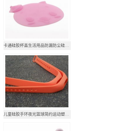
卡通硅胶杯盖生活用品防漏防尘硅胶杯盖
儿童硅胶手环夜光篮球简约运动塑胶橡胶