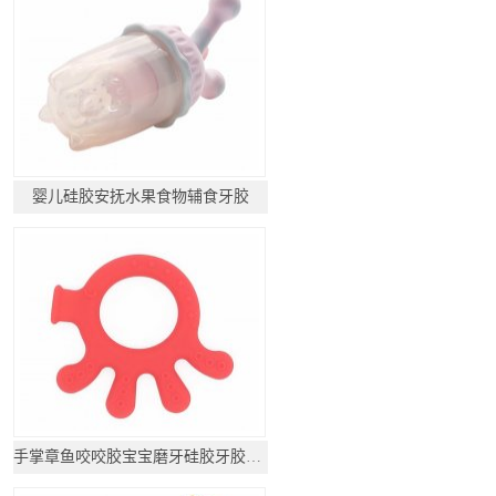
婴儿硅胶安抚水果食物辅食牙胶
手掌章鱼咬咬胶宝宝磨牙硅胶牙胶玩具