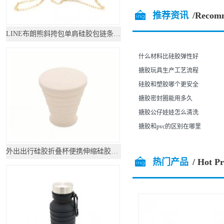
推荐资讯
/Recom
LINE布朗熊斜挎包单肩硅胶包链条包可妮兔女化妆
什么材料比硅胶弹性好
搪胶玩具生产工艺流程
硅胶和塑胶哪个更安全
搪胶密封圈能用多久
搪胶公仔娃娃怎么清洗
搪胶和pvc的区别在哪里
外出出行硅胶折叠杯便携伸缩硅胶水杯
热门产品
/ Hot P