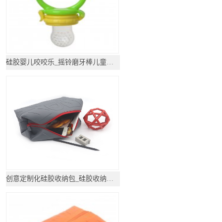
硅胶婴儿咬咬乐_摇铃磨牙棒儿童牙胶_硅胶礼品
创意定制化硅胶收纳包_硅胶收纳包_硅胶礼品