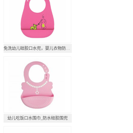
免洗幼儿硅胶口水兜，婴儿衣物防脏围兜
幼儿吃饭口水围巾_防水硅胶围兜