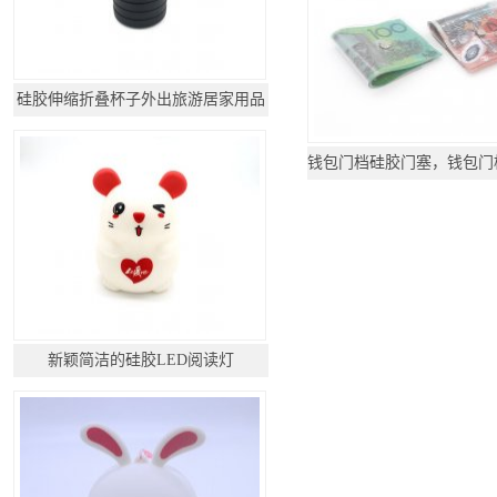
硅胶伸缩折叠杯子外出旅游居家用品
新颖简洁的硅胶LED阅读灯