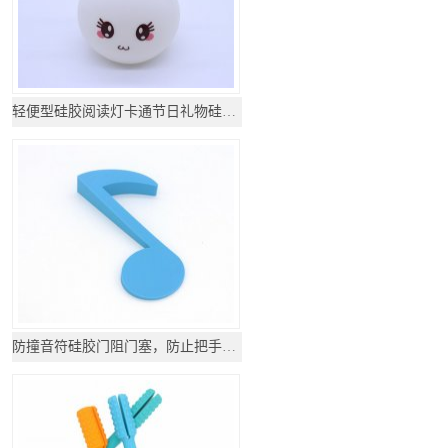
轻便型硅胶阅读灯卡通节日礼物硅胶灯
防撞音符硅胶门阻门塞，防止把手碰撞墙壁_硅胶