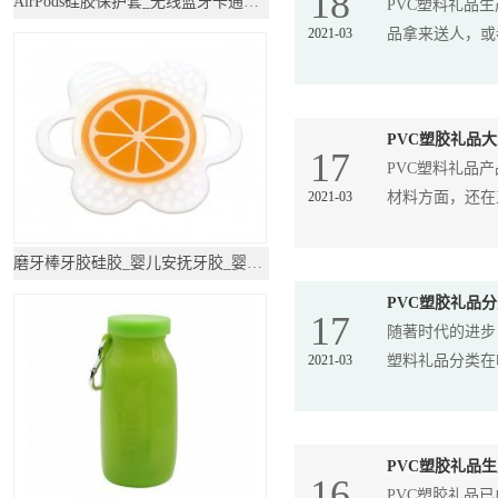
18
AirPods硅胶保护套_无线蓝牙卡通耳机套
PVC塑料礼品
2021-03
品拿来送人，或者
PVC塑胶礼品
17
PVC塑料礼品
2021-03
材料方面，还在工
磨牙棒牙胶硅胶_婴儿安抚牙胶_婴儿牙胶磨牙棒
PVC塑胶礼品
17
随著时代的进步
2021-03
塑料礼品分类在哪
PVC塑胶礼品
16
PVC塑胶礼品