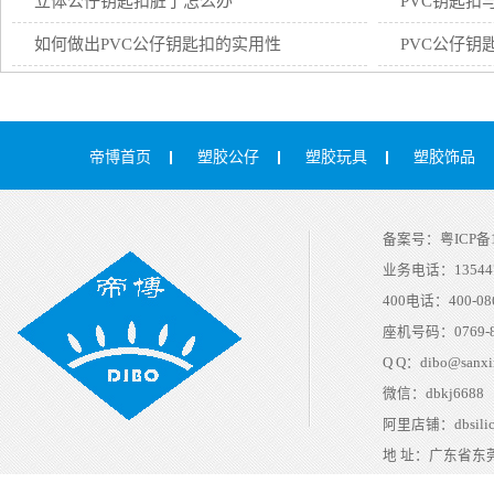
立体公仔钥匙扣脏了怎么办
PVC钥匙扣
如何做出PVC公仔钥匙扣的实用性
PVC公仔钥
帝博首页
塑胶公仔
塑胶玩具
塑胶饰品
备案号：
粤ICP备1
业务电话：
13544
400电话：
400-08
座机号码：
0769-
Q Q：
dibo@sanxi
微信：
dbkj6688
阿里店铺：
dbsili
地 址：
广东省东莞