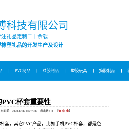
博科技有限公司
专注礼品定制二十余载
型橡塑礼品的开发生产及设计
品
PVC制品
硅胶制品
塑胶玩具
搪胶制品
的PVC杯套重要性
020-12-07 09:57:06 点击数：
0
【
大
中
小
】
杯套，其它
PVC
产品，比如手机
PVC
杯套，都是色