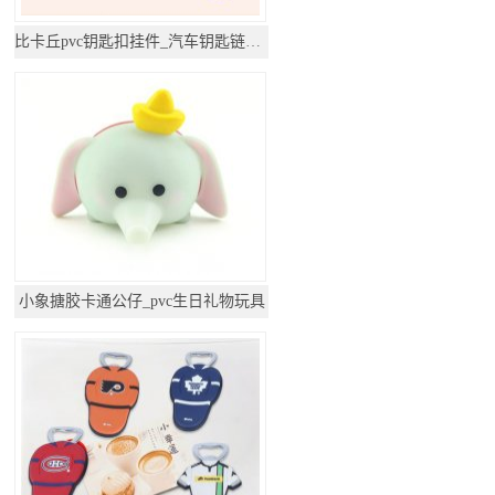
比卡丘pvc钥匙扣挂件_汽车钥匙链公仔挂饰
小象搪胶卡通公仔_pvc生日礼物玩具