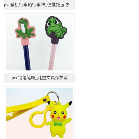
pvc登机行李箱行李牌_便携托运防丢挂件
pvc铅笔笔帽_儿童文具保护盖