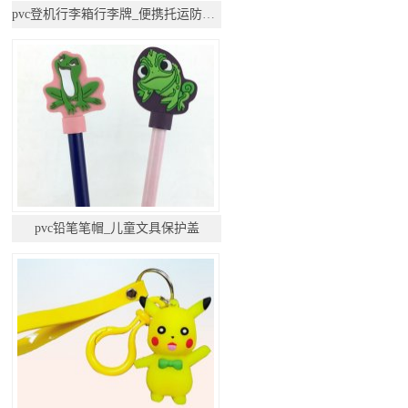
pvc登机行李箱行李牌_便携托运防丢挂件
pvc铅笔笔帽_儿童文具保护盖