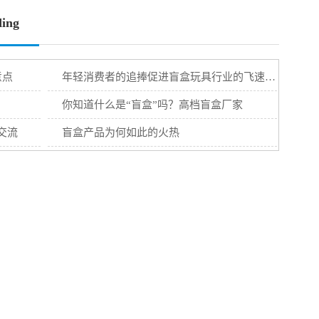
ing
意点
年轻消费者的追捧促进盲盒玩具行业的飞速发展
你知道什么是“盲盒”吗？高档盲盒厂家
交流
盲盒产品为何如此的火热