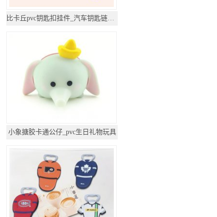
比卡丘pvc钥匙扣挂件_汽车钥匙链公仔挂饰
小象搪胶卡通公仔_pvc生日礼物玩具