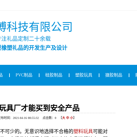
博科技有限公司
专注礼品定制二十余载
型橡塑礼品的开发生产及设计
品
PVC制品
硅胶制品
塑胶玩具
搪胶制品
玩具厂才能买到安全产品
021-04-16 08:55:32 点击数：
0
【
大
中
小
】
不可少的。无意识地选择不合格的
塑料玩具
可能对