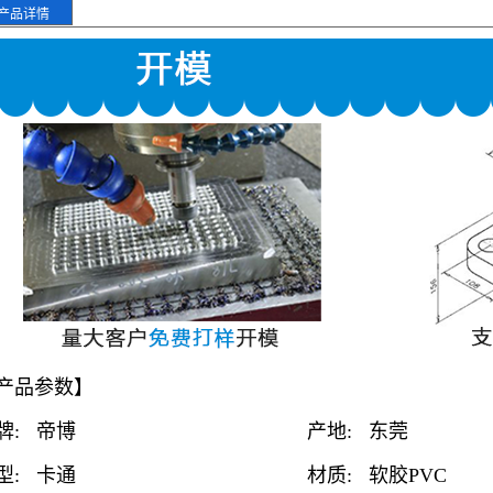
产品详情
产品参数】
4ba639405eb768b6b"}}
品牌: 帝博
产地: 东莞 
造型: 卡通 材质
: 软胶PV