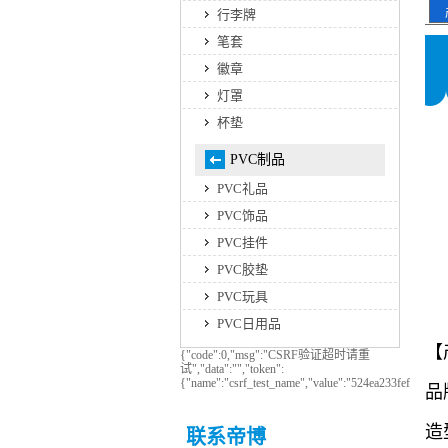
行李牌
笔套
徽章
灯罩
杯垫
PVC制品
PVC礼品
PVC饰品
PVC挂件
PVC胶垫
PVC玩具
PVC日用品
【
{"code":0,"msg":"CSRF验证超时请重
试","data":"","token":
{"name":"csrf_test_name","value":"524ea233fef1174
联系帝博