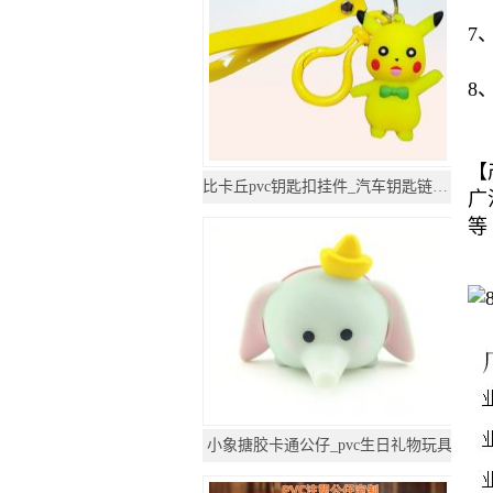
7
8
颜
【
比卡丘pvc钥匙扣挂件_汽车钥匙链公仔挂饰
广
等
小象搪胶卡通公仔_pvc生日礼物玩具