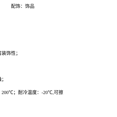
饰：饰品
富装饰性；
触；
0℃；耐冷温度：-20℃,可擦