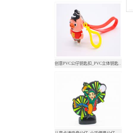
创意PVC公仔钥匙扣_PVC立体钥匙圈_钥匙扣定制