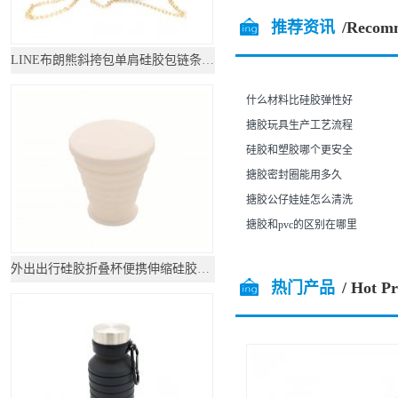
推荐资讯
/Recom
LINE布朗熊斜挎包单肩硅胶包链条包可妮兔女化妆
什么材料比硅胶弹性好
搪胶玩具生产工艺流程
硅胶和塑胶哪个更安全
搪胶密封圈能用多久
搪胶公仔娃娃怎么清洗
搪胶和pvc的区别在哪里
外出出行硅胶折叠杯便携伸缩硅胶水杯
热门产品
/ Hot P