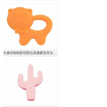
卡通动物硅胶咬胶玩具缓解宝宝长牙不适