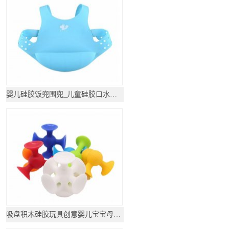
婴儿硅胶饭兜围兜_儿童硅胶口水围兜
吸盘积木硅胶玩具创意婴儿宝宝母婴用品