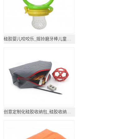
硅胶婴儿咬咬乐_摇铃磨牙棒儿童牙胶_硅胶礼品
创意定制化硅胶收纳包_硅胶收纳包_硅胶礼品