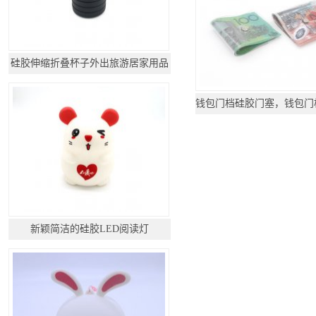
硅胶伸缩折叠杯子外出旅游居家用品
新颖简洁的硅胶LED阅读灯