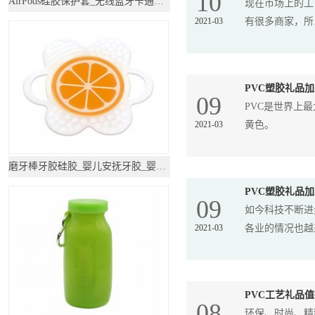
10
AirPods硅胶保护套_无线蓝牙卡通耳机套
现在市场上的工
2021-03
有很多商家，所以
PVC塑胶礼品
09
PVC是世界上
2021-03
黄色。
磨牙棒牙胶硅胶_婴儿安抚牙胶_婴儿牙胶磨牙棒
PVC塑胶礼品
09
如今科技不断进
2021-03
各业的情况也越来
PVC工艺礼品
08
环保、时尚、精