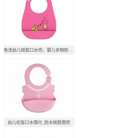
免洗幼儿硅胶口水兜，婴儿衣物防脏围兜
幼儿吃饭口水围巾_防水硅胶围兜