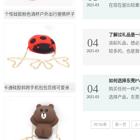
2021-03
在现在是比较重要
个性硅胶粉色酒杯户外出行便携杯子
了解过礼品是一
04
谈起礼品，想必
2021-03
较多的，也是我们
如何选择东莞P
04
卡通硅胶斜跨手机包包百搭可爱亲子时尚链条背
购买任何一样产
2021-03
选择产品，东莞 P
共786条
第一页
上