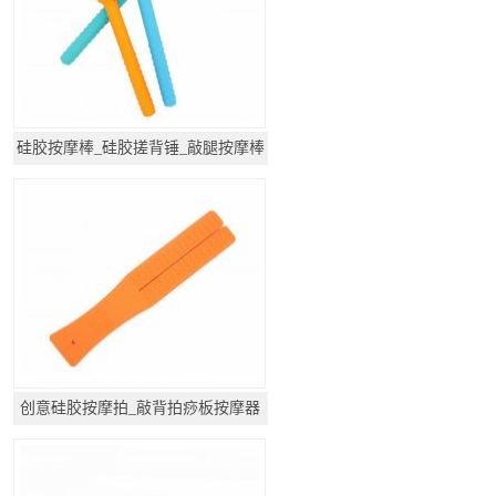
硅胶按摩棒_硅胶搓背锤_敲腿按摩棒
创意硅胶按摩拍_敲背拍痧板按摩器