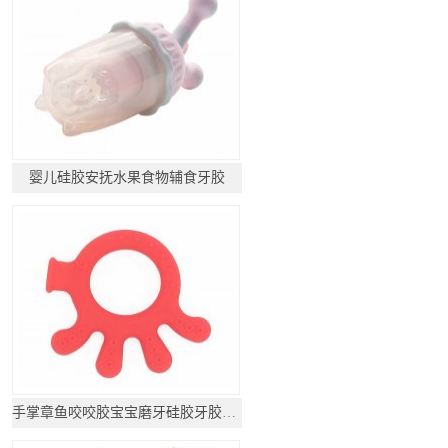
婴儿硅胶安抚水果食物辅食牙胶
手掌章鱼咬咬胶宝宝磨牙硅胶牙胶玩具