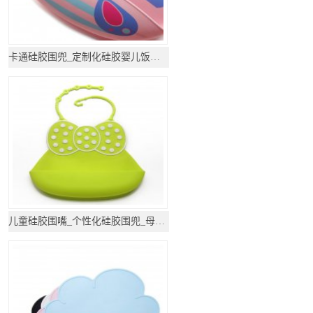
卡通硅胶围兜_定制化硅胶婴儿饭兜_母婴用品
儿童硅胶围嘴_个性化硅胶围兜_母婴用品