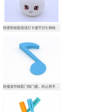
轻便型硅胶阅读灯卡通节日礼物硅胶灯
防撞音符硅胶门阻门塞，防止把手碰撞墙壁_硅胶