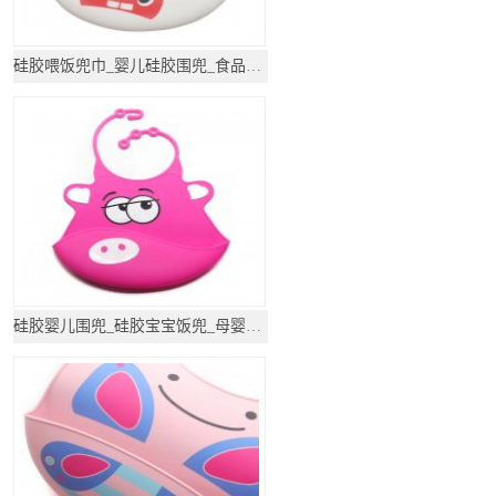
硅胶喂饭兜巾_婴儿硅胶围兜_食品级硅胶饭兜
硅胶婴儿围兜_硅胶宝宝饭兜_母婴用品