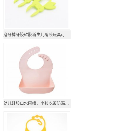
磨牙棒牙胶硅胶新生儿啃咬玩具可水煮
幼儿硅胶口水围嘴，小孩吃饭防漏围兜