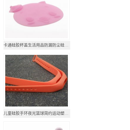
卡通硅胶杯盖生活用品防漏防尘硅胶杯盖
儿童硅胶手环夜光篮球简约运动塑胶橡胶